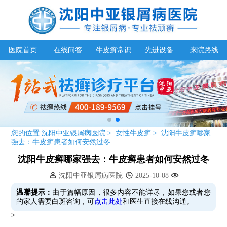
医院首页
在线问答
牛皮癣常识
先进设备
来院路线
您的位置
沈阳中亚银屑病医院
>
女性牛皮癣
>
沈阳牛皮癣哪家
强去：牛皮癣患者如何安然过冬
沈阳牛皮癣哪家强去：牛皮癣患者如何安然过冬
沈阳中亚银屑病医院
2025-10-08
温馨提示：
由于篇幅原因，很多内容不能详尽，如果您或者您
的家人需要白斑咨询，可
点击此处
和医生直接在线沟通。
>