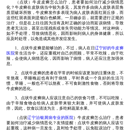
（点状）牛皮皮癣怎么治疗，患者要如何治疗减少病情恶
化？牛皮癣在皮肤病当中较为多见，其发作多由病人皮肤表层角
质层破坏所致，牛皮癣发作多表现为病人皮肤表面红斑丘疹，而
这些红斑表面则是银白色鳞屑。一旦确诊后，就需要进行正规的
治疗，但是在上往往因为没有及时正确的诊治而延误病情，导致
患者无法治，甚至出现残疾或丧失劳动能力等情况。对这种病，
如不予处理，导致病情恶化，因而影响到病人的身体健康，所以
应及时处理，以免造成其他并发症发生。
1、点状牛皮癣是能够治的，不过，病人在日
辽宁好的牛皮癣
医院
常生活当中，还应重视对自己的照顾，平常不吃辣，由于吃
辣，会使病人病情恶化，因而影响了病情，病人还应注意加强休
息。
2、点状牛皮癣的患者在平常的时候应该更加的注重休息，不
常熬夜，早睡晚起也有利于病情，平时养成一个良好的生活习
惯，早睡，一般也不可以熬夜，不可食刺激性食物，否则将导致
牛皮癣的恶化。
3、点状牛皮癣病人应该注意自己的饮食习惯，不可以吃辣，
由于辛辣食物会给病人皮肤带来较大刺激，并可使病人皮肤发
痒，因此，饮食以清淡为主，多吃鲜蔬菜水果。
（点状
辽宁治银屑病专业的医院
）牛皮皮癣怎么治疗，患者
要如何治疗减少病情恶化？友情提醒：点状牛皮癣的病人应该引
起重视，这种病一旦发生，及时给予处理，以免耽误治疗，导致